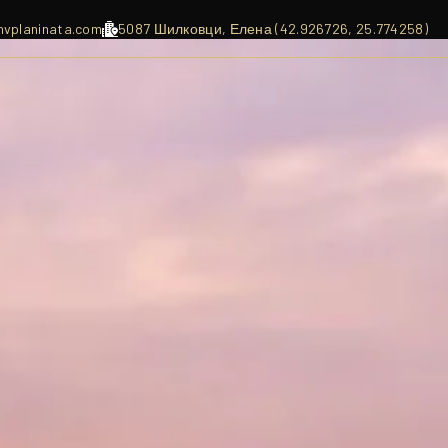
nvplaninata.com
5087 Шилковци, Елена (42.926726, 25.774258)