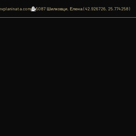
nvplaninata.com
5087 Шилковци, Елена (42.926726, 25.774258)