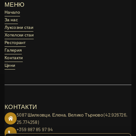
МЕНЮ
Начало
Начало
За нас
За нас
Луксозни стаи
Луксозни стаи
Хотелски стаи
Хотелски стаи
Ресторант
Ресторант
Галерия
Галерия
Контакти
Контакти
Цени
Цени
КОНТАКТИ
5087 Шилковци, Елена, Велико Търново (42.926726,
25.774258)
+359 887 85 97 94