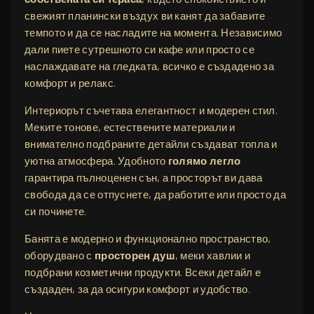
свежият планински въздух ви канят да забавите
темпото и да се насладите на момента. Независимо
дали пиете сутрешното си кафе или просто се
наслаждавате на гледката, всичко е създадено за
комфорт и релакс.
Интериорът съчетава елегантност и модерен стил.
Меките тонове, естествените материали и
внимателно подбраните детайли създават топла и
уютна атмосфера. Удобното
голямо легло
гарантира пълноценен сън, а просторът ви дава
свобода да се отпуснете, да работите или просто да
си починете.
Банята е модерно и функционално пространство,
оборудвано с
просторен душ
, меки хавлии и
подбрани козметични продукти. Всеки детайл е
създаден, за да осигури комфорт и удобство.