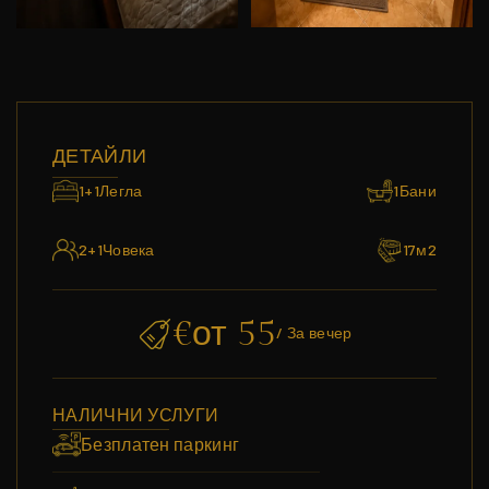
ДЕТАЙЛИ
1+1
Легла
1
Бани
2+1
Човека
17
м2
€
от 55
/ За вечер
НАЛИЧНИ УСЛУГИ
Безплатен паркинг