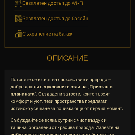
Безплатен достъп до Wi-Fi
Безплатен достъп до басейн
Съхранение на багаж
ОПИСАНИЕ
Потопете се в свят на спокойствие и природа —
добре дошли в
луксозните стаи на „Пристан в
планината“
. Създадени за гости, които търсят
комфорт и уют, тези пространства предлагат
истинско усещане за почивка още от първия момент.
Събуждайте се всяка сутрин с чист въздух и
тишина, обградени от красива природа. Излезте на
собствената си тераса
, където спокойствието и