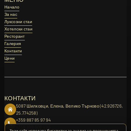
МЕНЮ
Начало
Начало
За нас
За нас
Луксозни стаи
Луксозни стаи
Хотелски стаи
Хотелски стаи
Ресторант
Ресторант
Галерия
Галерия
Контакти
Контакти
Цени
Цени
КОНТАКТИ
5087 Шилковци, Елена, Велико Търново (42.926726,
25.774258)
+359 887 85 97 94
+359 888 606 496
Този сайт използва бисквитки за анализ на посещенията.