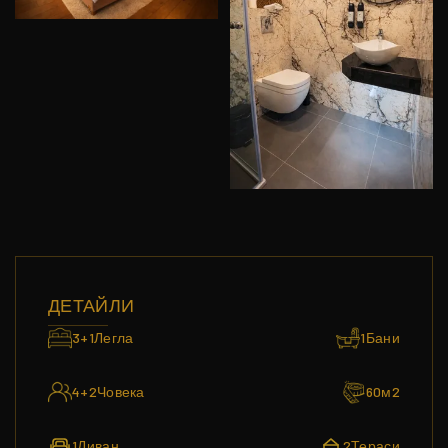
ДЕТАЙЛИ
3+1
Легла
1
Бани
4+2
Човека
60
м2
1
Диван
2
Тераси