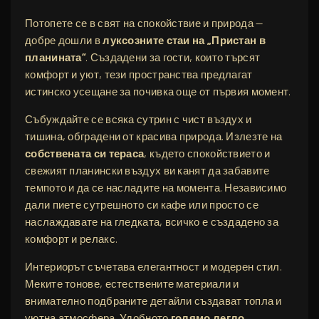
Потопете се в свят на спокойствие и природа —
добре дошли в
луксозните стаи на „Пристан в
планината“
. Създадени за гости, които търсят
комфорт и уют, тези пространства предлагат
истинско усещане за почивка още от първия момент.
Събуждайте се всяка сутрин с чист въздух и
тишина, обградени от красива природа. Излезте на
собствената си тераса
, където спокойствието и
свежият планински въздух ви канят да забавите
темпото и да се насладите на момента. Независимо
дали пиете сутрешното си кафе или просто се
наслаждавате на гледката, всичко е създадено за
комфорт и релакс.
Интериорът съчетава елегантност и модерен стил.
Меките тонове, естествените материали и
внимателно подбраните детайли създават топла и
уютна атмосфера. Удобното
голямо легло