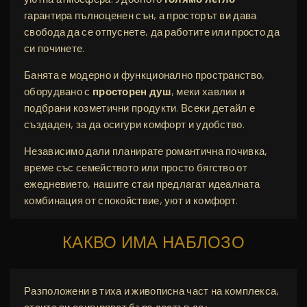
гарантира пълноценен сън, а просторът ви дава
свобода да се отпуснете, да работите или просто да
си починете.
Банята е модерно и функционално пространство,
оборудвано с
просторен душ
, меки хавлии и
подбрани козметични продукти. Всеки детайл е
създаден, за да осигури комфорт и удобство.
Независимо дали планирате романтична почивка,
време със семейството или просто бягство от
ежедневието, нашите стаи предлагат идеалната
комбинация от спокойствие, уют и комфорт.
КАКВО ИМА НАБЛОЗО
Разположени в тиха и живописна част на комплекса,
стаите ви осигуряват бърз достъп до: