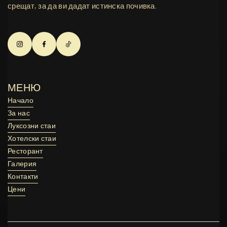
срещат, за да ви дадат истинска почивка.
МЕНЮ
Начало
Начало
За нас
За нас
Луксозни стаи
Луксозни стаи
Хотелски стаи
Хотелски стаи
Ресторант
Ресторант
Галерия
Галерия
Контакти
Контакти
Цени
Цени